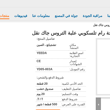
ا
مراقبة الجودة
جولة في المصنع
معلومات عنا
فيديوهات
منتجات
تفاصيل المنتج:
مكان
تشجيانغ ، الصين
المنشأ:
اسم العلامة
YEEDA
التجارية:
إصدار
CE
الشهادات:
رقم الموديل:
YD05-003A
شروط الدفع والشحن:
الحد الأدنى لكمية:
20 قطعة
تفاصيل التغليف:
صندوق خشب
وقت التسليم:
20 يوم
شروط الدفع:
T / T.
القدرة على العرض:
500 قطعة / شهر