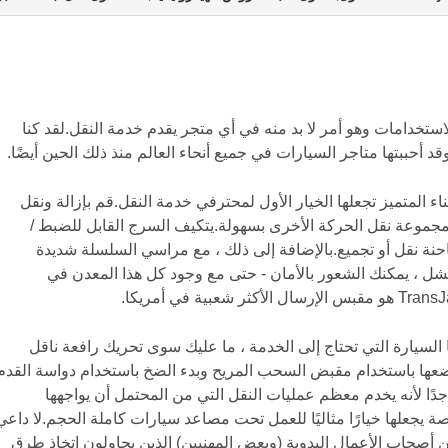
د ومتعدد الاستخدامات وهو أمر لا بد منه في أي متجر يقدم خدمة النقل.لقد كنا
ات الرفع الثقيل في TransJak والبناء المتميز تجعلها الخيار الأول لمحترفي خدمة النقل.قم بإزالة ونقل
مجموعة نقل الحركة الأخرى بسهولة.يتكيف السرج القابل للضبط /
حنة نقل أو تجميع.بالإضافة إلى ذلك ، مع مراسي السلسلة شديدة
فشل ، يمكنك الشعور بالأمان - حتى مع وجود كل هذا المعدن في
 السيارة التي تحتاج إلى الخدمة ، ما عليك سوى تحريك رافعة ناقل
وضعها باستخدام مقبض السحب المريح وبدء الضخ باستخدام دواسة القدم
جدًا لأنه يخدم معظم عمليات النقل التي من المحتمل أن يواجهها
انيكيون.ارتفاعها الأقصى البالغ 71 بوصة يجعلها خيارًا مثاليًا للعمل تحت مصاعد سيارات كاملة الحجم.لا داع
من أصحاب الأعمال اليدوية (وبعض المهنيين) الذين يحاولون اتخاذ طرق