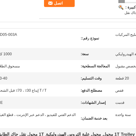
اتصل
بيرة :
اك نقل
صليح المركبات
D05-003A
نموذج رقم::
سعة:
1000 كلغ
 مخصص مقبول
المعالجة السطحية:
مسحوق الطلا
20 قطعة
وقت التسليم:
0-40
قفص
مصطلح الدفع:
T / T إيداع 30٪ ، 70٪ قبل الشحن
قدمت
إصدار الشهادات:
CE
سنة واحدة
الدعم الفني للفيديو ، الدعم عبر الإنترنت ، قطع الغيا
بعد خدمة الضمان:
1T Trol محول
محول علبة التروس الهيدروليكية
1T محول نقل جاك الطابق
,
,