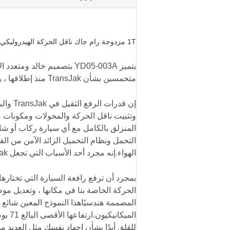
1T مزدوجة رام جاك ناقل الحركة الهيدروليكي
يتميز YD05-003A بتصميم خال
متحمسين بشأن TransJak منذ إطلاقها ، وقد أحببتها متاجر السيارات في جميع أنحاء العالم منذ ذلك الحين أيضًا.
إن قدر
وتثبيت ناقل الحركة والمحولات ومكونات 
المنزلق بالكامل مع أي سيارة ركاب أو شا
التحمل ونظام التحميل الزائد الآمن من ال
الهواء.إنه مجرد أحد الأسباب التي تجعل TransJak هو مقبس الإرسال الأكثر شعبية في أمريكا.
بمجرد أن ترفع رافعة السيارة التي تختارها
الحركة الخاصة بنا في مكانها ، وتعديل م
المصممة هندسيًاهذا النموذج المعين شائع 
الميك
للقلق أبدًا بشأن إجهاد نفسك مثل العديد 