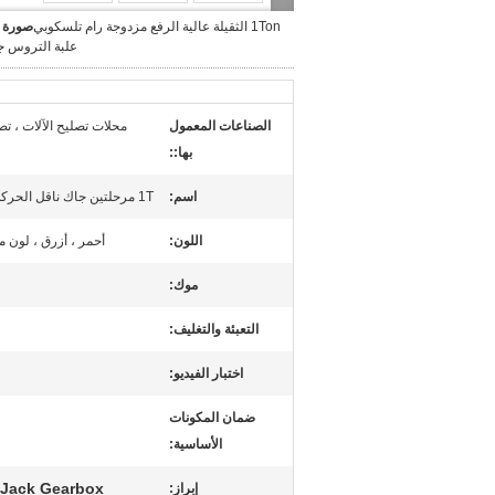
1Ton الثقيلة عالية الرفع مزدوجة رام تلسكوبي
صورة ك
علبة التروس ج
الصناعات المعمول
محلات تصليح الآلات ، ت
بها::
اسم:
1T مرحلتين جاك ناقل الحركة الهيدروليكي
اللون:
أحمر ، أزرق ، لون
موك:
التعبئة والتغليف:
اختبار الفيديو:
ضمان المكونات
الأساسية:
ley Jack Gearbox
إبراز: