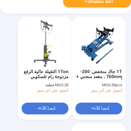
أعط متطلباتك
1T جاك منخفض: 200-
1Ton الثقيلة عالية الرفع
760mm ، مقعد منحني +
مزدوجة رام تلسكوبي
أنظمة السلامة لإصلاح
علبة التروس جاك نقل
50pcs
MOQ:
20 قطعة
MOQ:
سيارات الدفع الرباعي /
أحصل على آخر سعر
أحصل على آخر سعر
الشاحنات الخفيفة
ﺎﺘﺼﻟ ﺍﻶﻧ
ﺎﺘﺼﻟ ﺍﻶﻧ