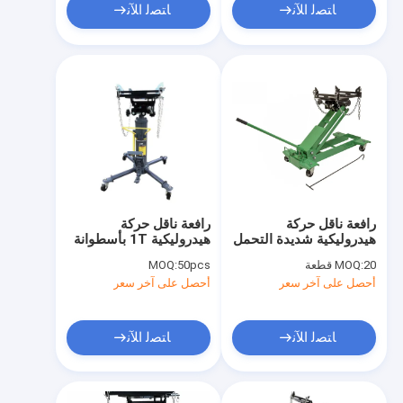
ﺎﺘﺼﻟ ﺍﻶﻧ
ﺎﺘﺼﻟ ﺍﻶﻧ
رافعة ناقل حركة
رافعة ناقل حركة
هيدروليكية شديدة التحمل
هيدروليكية 1T بأسطوانة
2200 رطل، رفع منخفض
مزدوجة لرفع 94-190
20 قطعة
MOQ:
50pcs
MOQ:
1 طن
سم لإصلاح سيارات الدفع
أحصل على آخر سعر
أحصل على آخر سعر
الرباعي / الشاحنات
الخفيفة / المركبات
التجارية الثقيلة
ﺎﺘﺼﻟ ﺍﻶﻧ
ﺎﺘﺼﻟ ﺍﻶﻧ