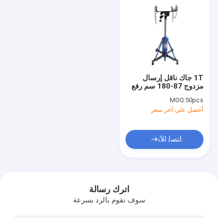
1T جاك ناقل إرسال
مزدوج 87-180 سم رفع
للسيارات الرياضية الثقيلة
MOQ:
50pcs
/ الشاحنات الخفيفة /
أحصل على آخر سعر
إصلاح المركبات التجارية
ﺎﺘﺼﻟ ﺍﻶﻧ
بيت
منتجات
اترك رسالة
سوف نقوم بالرد بسرعة
فيديوهات