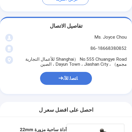
تفاصيل الاتصال
Ms. Joyce Chou
86-18668380852
No.555 Chuangye Road （Shanghai للأعمال التجارية
مجمع） ، Dayun Town ، Jiashan City ، الصين
ﺎﺘﺼﻟ ﺍﻶﻧ
احصل على افضل سعر ل
أداة ساحبة مزورة 22mm