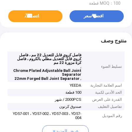
MOQ：100 قطعة
افضل سعر
ﺎﺘﺼﻟ ﺍﻶﻧ
منتوج وصف
فاصل كروي قابل للتعديل 22 مم ، فاصل
كروي قابل للتعديل مطلي بالكروم ، فاصل
كرة مزورة 22 مم
تسليط الضوء
,
Chrome Plated Adjustable Ball Joint
Separator
,
22mm Forged Ball Joint Separator
اسم العلامة التجارية
YEEDA
الحد الأدنى لكمية
100 قطعة
القدرة على العرض
2000PCS / شهر
تفاصيل التغليف
صندوق كرتون
YD57-001 ، YD57-002 ، YD57-003 ، YD57-
رقم الموديل
004
عرض المزيد