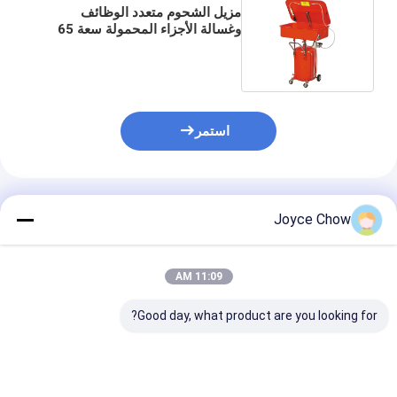
مزيل الشحوم متعدد الوظائف
وغسالة الأجزاء المحمولة سعة 65
لترًا
استمر
المنتجات الموصى بها
Joyce Chow
11:09 AM
Good day, what product are you looking for?
YD43-005/A 20 Gal
طاولة تنظيف كومبو
D43-001
غسالة قطع الغيار 2.7-
YD43-002: سطح 48
مر