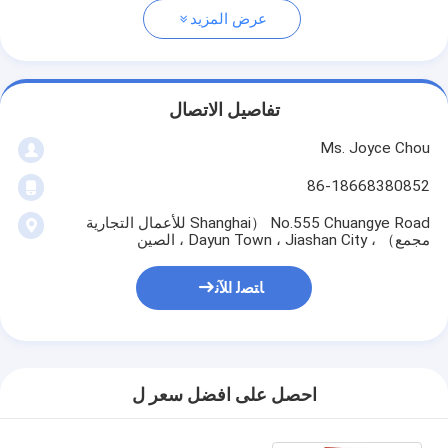
عرض المزيد
تفاصيل الاتصال
Ms. Joyce Chou
86-18668380852
No.555 Chuangye Road （Shanghai للأعمال التجارية
مجمع） ، Dayun Town ، Jiashan City ، الصين
ﺎﺘﺼﻟ ﺍﻶﻧ
احصل على افضل سعر ل