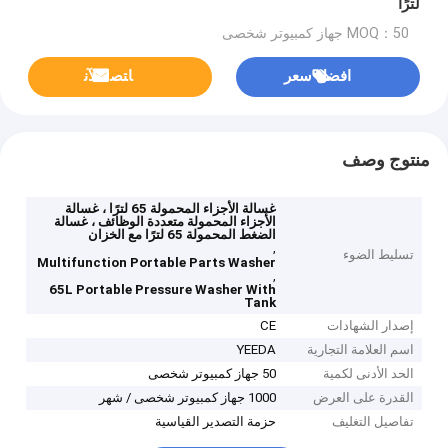
لترًا
MOQ：50 جهاز كمبيوتر شخصى
افضل سعر
ﺎﺘﺼﻟ ﺍﻶﻧ
منتوج وصف
غسالة الأجزاء المحمولة 65 لترًا ، غسالة
الأجزاء المحمولة متعددة الوظائف ، غسالة
الضغط المحمولة 65 لترًا مع الخزان
,
تسليط الضوء
Multifunction Portable Parts Washer
,
65L Portable Pressure Washer With
Tank
إصدار الشهادات
CE
اسم العلامة التجارية
YEEDA
الحد الأدنى لكمية
50 جهاز كمبيوتر شخصى
القدرة على العرض
1000 جهاز كمبيوتر شخصى / شهر
تفاصيل التغليف
حزمة التصدير القياسية