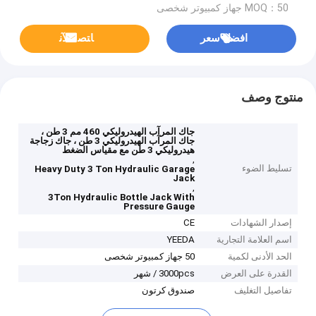
MOQ：50 جهاز كمبيوتر شخصى
افضل سعر
ﺎﺘﺼﻟ ﺍﻶﻧ
منتوج وصف
جاك المرآب الهيدروليكي 460 مم 3 طن ،
جاك المرآب الهيدروليكي 3 طن ، جاك زجاجة
هيدروليكي 3 طن مع مقياس الضغط
,
تسليط الضوء
Heavy Duty 3 Ton Hydraulic Garage
Jack
,
3Ton Hydraulic Bottle Jack With
Pressure Gauge
إصدار الشهادات
CE
اسم العلامة التجارية
YEEDA
الحد الأدنى لكمية
50 جهاز كمبيوتر شخصى
القدرة على العرض
3000pcs / شهر
تفاصيل التغليف
صندوق كرتون