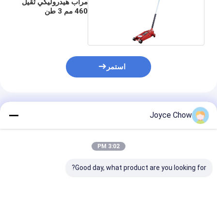
مرآب هيدروليكي ثقيل
460 مم 3 طن
استمر
المنتجات الموصى بها
Joyce Chow
3:02 PM
Good day, what product are you looking for?
رافعة خدمة هيكل طويل
5 طن طويلا الشاسيه
رافعات مزدوجة 
10 طن - رفع شديد
خدمة جاك، 22.64"
بوزن 2-0