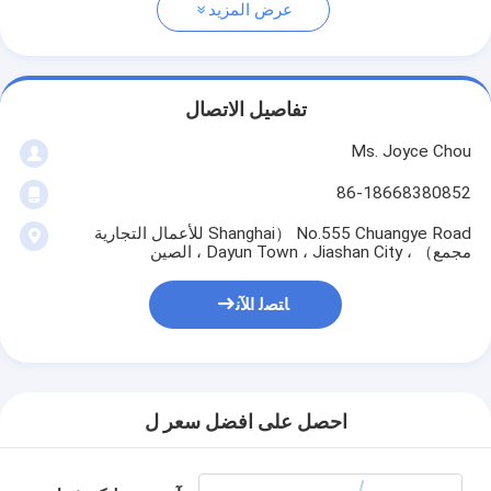
عرض المزيد
تفاصيل الاتصال
Ms. Joyce Chou
86-18668380852
No.555 Chuangye Road （Shanghai للأعمال التجارية
مجمع） ، Dayun Town ، Jiashan City ، الصين
ﺎﺘﺼﻟ ﺍﻶﻧ
احصل على افضل سعر ل