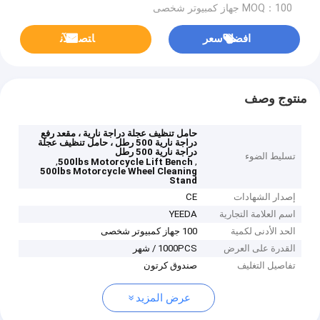
MOQ：100 جهاز كمبيوتر شخصى
افضل سعر
ﺎﺘﺼﻟ ﺍﻶﻧ
منتوج وصف
حامل تنظيف عجلة دراجة نارية ، مقعد رفع
دراجة نارية 500 رطل ، حامل تنظيف عجلة
دراجة نارية 500 رطل
تسليط الضوء
,
,
500lbs Motorcycle Lift Bench
500lbs Motorcycle Wheel Cleaning
Stand
إصدار الشهادات
CE
اسم العلامة التجارية
YEEDA
الحد الأدنى لكمية
100 جهاز كمبيوتر شخصى
القدرة على العرض
1000PCS / شهر
تفاصيل التغليف
صندوق كرتون
عرض المزيد