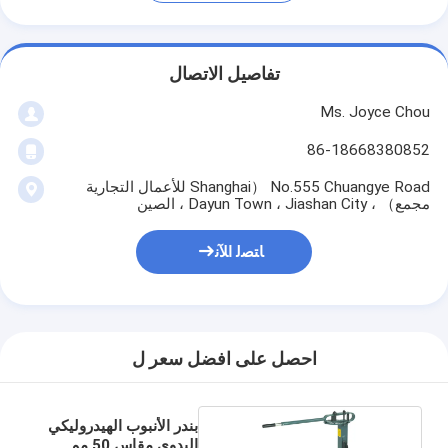
تفاصيل الاتصال
Ms. Joyce Chou
86-18668380852
No.555 Chuangye Road （Shanghai للأعمال التجارية
مجمع） ، Dayun Town ، Jiashan City ، الصين
ﺎﺘﺼﻟ ﺍﻶﻧ
احصل على افضل سعر ل
بندر الأنبوب الهيدروليكي
اليدوي مقاس 50 مم