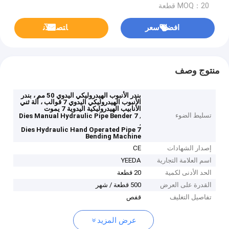
MOQ：20 قطعة
افضل سعر
ﺎﺘﺼﻟ ﺍﻶﻧ
منتوج وصف
بندر الأنبوب الهيدروليكي اليدوي 50 مم ، بندر
الأنبوب الهيدروليكي اليدوي 7 قوالب ، آلة ثني
الأنابيب الهيدروليكية اليدوية 7 يموت
تسليط الضوء
,
7 Dies Manual Hydraulic Pipe Bender
,
7 Dies Hydraulic Hand Operated Pipe
Bending Machine
إصدار الشهادات
CE
اسم العلامة التجارية
YEEDA
الحد الأدنى لكمية
20 قطعة
القدرة على العرض
500 قطعة / شهر
تفاصيل التغليف
قفص
عرض المزيد