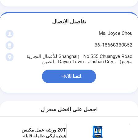
تفاصيل الاتصال
Ms. Joyce Chou
86-18668380852
No.555 Chuangye Road （Shanghai للأعمال التجارية
مجمع） ، Dayun Town ، Jiashan City ، الصين
ﺎﺘﺼﻟ ﺍﻶﻧ
احصل على افضل سعر ل
20T ورشة عمل مكبس
هيدروليكي طاولة قابلة