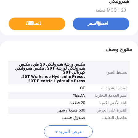
هيدروليكي
MOQ：20 قطعة
افضل سعر
ﺎﺘﺼﻟ ﺍﻶﻧ
منتوج وصف
مكبس ورشة هيدروليكي 20 طن ، مكبس
هيدروليكي لورشة 20T ، مكبس هيدروليكي
تسليط الضوء
كهربائي 20T
,
,
20T Workshop Hydraulic Press
20T Electric Hydraulic Press
إصدار الشهادات
CE
اسم العلامة التجارية
YEEDA
الحد الأدنى لكمية
20 قطعة
القدرة على العرض
500 قطعة / شهر
تفاصيل التغليف
صندوق خشب
عرض المزيد