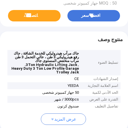
MOQ：50 جهاز كمبيوتر شخصى
افضل سعر
ﺎﺘﺼﻟ ﺍﻶﻧ
منتوج وصف
جاك مرآب هيدروليكي للخدمة الشاقة ، جاك
رفع هيدروليكي 3 طن ، عالي التحمل 3 طن
مرآب منخفض المستوى جاك
تسليط الضوء
,
,
3Ton Hydraulic Lifting Jack
Heavy Duty 3 Ton Low Profile Garage
Trolley Jack
إصدار الشهادات
CE
اسم العلامة التجارية
YEEDA
الحد الأدنى لكمية
50 جهاز كمبيوتر شخصى
القدرة على العرض
3000pcs / شهر
تفاصيل التغليف
صندوق كرتون
عرض المزيد