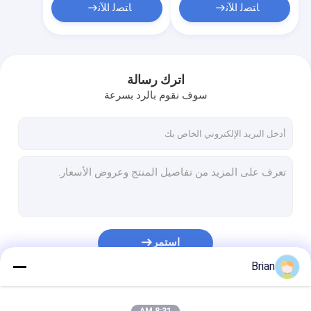
ﺎﺘﺼﻟ ﺍﻶﻧ
ﺎﺘﺼﻟ ﺍﻶﻧ
اترك رسالة
سوف نقوم بالرد بسرعة
استمر
Brian
فئاتنا