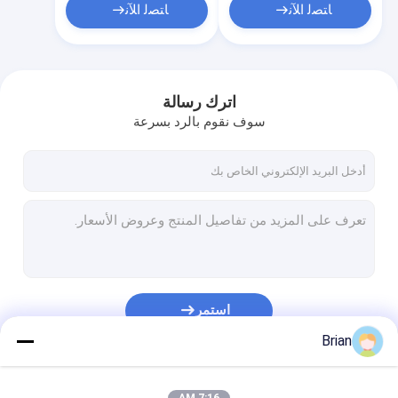
ﺎﺘﺼﻟ ﺍﻶﻧ
ﺎﺘﺼﻟ ﺍﻶﻧ
اترك رسالة
سوف نقوم بالرد بسرعة
استمر
Brian
فئاتنا